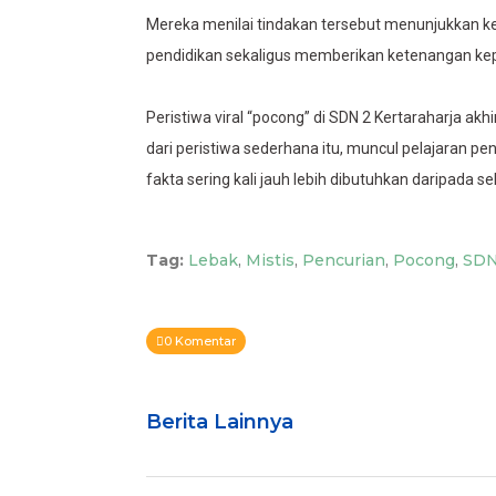
Mereka menilai tindakan tersebut menunjukkan k
pendidikan sekaligus memberikan ketenangan ke
Peristiwa viral “pocong” di SDN 2 Kertaraharja ak
dari peristiwa sederhana itu, muncul pelajaran pe
fakta sering kali jauh lebih dibutuhkan daripada
Tag:
Lebak
,
Mistis
,
Pencurian
,
Pocong
,
SDN
0 Komentar
Berita Lainnya