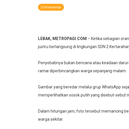
0 Komentar
LEBAK, METROPAGI.COM
– Ketika sebagian orang
justru berlangsung di lingkungan SDN 2 Kertaraha
Penyebabnya bukan bencana atau keadaan darurat
ramai diperbincangkan warga sepanjang malam.
Gambar yang beredar melalui grup WhatsApp sejak
memperlihatkan sosok putih yang disebut-sebut m
Dalam hitungan jam, foto tersebut memancing be
warga sekitar.