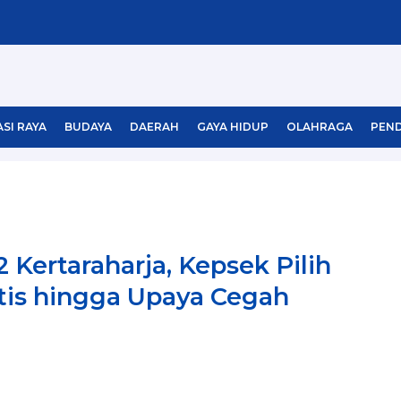
SI RAYA
BUDAYA
DAERAH
GAYA HIDUP
OLAHRAGA
PEND
 Kertaraharja, Kepsek Pilih
stis hingga Upaya Cegah