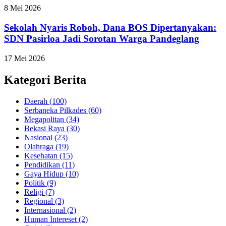
8 Mei 2026
Sekolah Nyaris Roboh, Dana BOS Dipertanyakan:
SDN Pasirloa Jadi Sorotan Warga Pandeglang
17 Mei 2026
Kategori Berita
Daerah
(100)
Serbaneka Pilkades
(60)
Megapolitan
(34)
Bekasi Raya
(30)
Nasional
(23)
Olahraga
(19)
Kesehatan
(15)
Pendidikan
(11)
Gaya Hidup
(10)
Politik
(9)
Religi
(7)
Regional
(3)
Internasional
(2)
Human Intereset
(2)