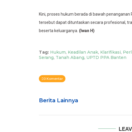
Kini, proses hukum berada di bawah penanganan P
tersebut dapat dituntaskan secara profesional, t
beserta keluarganya.
(Iwan H)
Tag:
Hukum
,
Keadilan Anak
,
Klarifikasi
,
Per
Serang
,
Tanah Abang
,
UPTD PPA Banten
0 Komentar
Berita Lainnya
LEAV