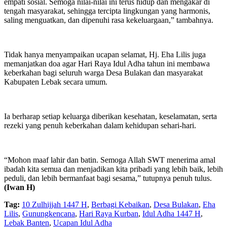
empati sosial. Semoga nilai-nilai ini terus hidup dan mengakar di
tengah masyarakat, sehingga tercipta lingkungan yang harmonis,
saling menguatkan, dan dipenuhi rasa kekeluargaan,” tambahnya.
Tidak hanya menyampaikan ucapan selamat, Hj. Eha Lilis juga
memanjatkan doa agar Hari Raya Idul Adha tahun ini membawa
keberkahan bagi seluruh warga Desa Bulakan dan masyarakat
Kabupaten Lebak secara umum.
Ia berharap setiap keluarga diberikan kesehatan, keselamatan, serta
rezeki yang penuh keberkahan dalam kehidupan sehari-hari.
“Mohon maaf lahir dan batin. Semoga Allah SWT menerima amal
ibadah kita semua dan menjadikan kita pribadi yang lebih baik, lebih
peduli, dan lebih bermanfaat bagi sesama,” tutupnya penuh tulus.
(Iwan H)
Tag:
10 Zulhijjah 1447 H
,
Berbagi Kebaikan
,
Desa Bulakan
,
Eha
Lilis
,
Gunungkencana
,
Hari Raya Kurban
,
Idul Adha 1447 H
,
Lebak Banten
,
Ucapan Idul Adha