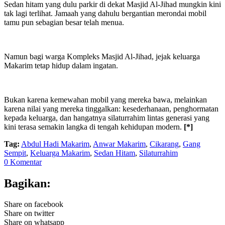
Sedan hitam yang dulu parkir di dekat Masjid Al-Jihad mungkin kini
tak lagi terlihat. Jamaah yang dahulu bergantian merondai mobil
tamu pun sebagian besar telah menua.
Namun bagi warga Kompleks Masjid Al-Jihad, jejak keluarga
Makarim tetap hidup dalam ingatan.
Bukan karena kemewahan mobil yang mereka bawa, melainkan
karena nilai yang mereka tinggalkan: kesederhanaan, penghormatan
kepada keluarga, dan hangatnya silaturrahim lintas generasi yang
kini terasa semakin langka di tengah kehidupan modern.
[*]
Tag:
Abdul Hadi Makarim
,
Anwar Makarim
,
Cikarang
,
Gang
Sempit
,
Keluarga Makarim
,
Sedan Hitam
,
Silaturrahim
0 Komentar
Bagikan:
Share on facebook
Share on twitter
Share on whatsapp